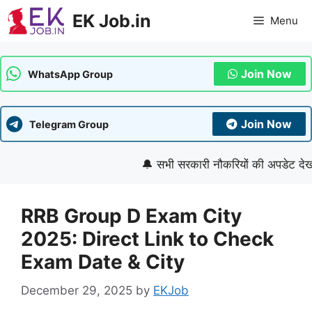
Skip
EK Job.in
Menu
to
content
Join Now
WhatsApp Group
Join Now
Telegram Group
🔔 सभी सरकारी नौकरियों की अपडेट देखने के
RRB Group D Exam City
2025: Direct Link to Check
Exam Date & City
December 29, 2025
by
EKJob