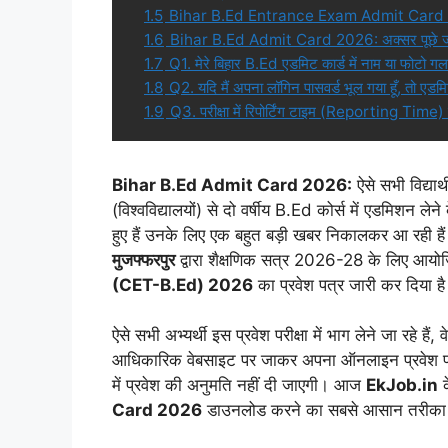
1.5
Bihar B.Ed Entrance Exam Admit Card 
1.6
Bihar B.Ed Admit Card 2026: अक्सर पूछे जान
1.7
Q1. मेरे बिहार B.Ed एडमिट कार्ड में नाम या फोटो गल
1.8
Q2. यदि मैं अपना लॉगिन पासवर्ड भूल गया हूँ, तो एडमि
1.9
Q3. परीक्षा में रिपोर्टिंग टाइम (Reporting Time) क
Bihar B.Ed Admit Card 2026:
ऐसे सभी विद्यार्
(विश्वविद्यालयों) से दो वर्षीय B.Ed कोर्स में एडमिशन लेन
हुए हैं उनके लिए एक बहुत बड़ी खबर निकालकर आ रही है
मुजफ्फरपुर
द्वारा शैक्षणिक सत्र 2026-28 के लिए आयो
(CET-B.Ed) 2026
का प्रवेश पत्र जारी कर दिया ह
ऐसे सभी अभ्यर्थी इस प्रवेश परीक्षा में भाग लेने जा रहे 
आधिकारिक वेबसाइट पर जाकर अपना ऑनलाइन प्रवेश पत्र 
में प्रवेश की अनुमति नहीं दी जाएगी। आज
EkJob.in
क
Card 2026
डाउनलोड करने का सबसे आसान तरीका और