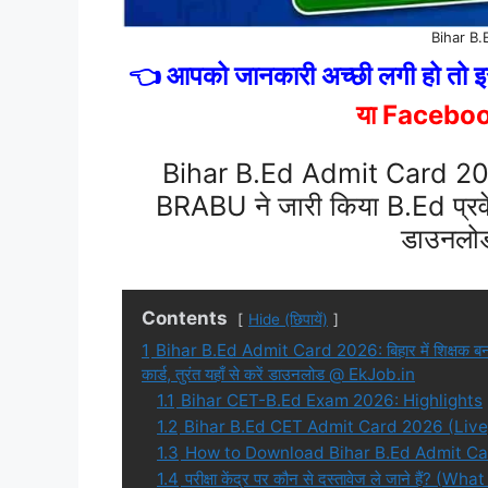
Bihar B
👈 आपको जानकारी अच्छी लगी हो तो इस
या Facebo
Bihar B.Ed Admit Card 2026:
BRABU ने जारी किया B.Ed प्रवेश प
डाउनल
Contents
Hide (छिपायें)
1
Bihar B.Ed Admit Card 2026: बिहार में शिक्षक बनन
कार्ड, तुरंत यहाँ से करें डाउनलोड @ EkJob.in
1.1
Bihar CET-B.Ed Exam 2026: Highlights
1.2
Bihar B.Ed CET Admit Card 2026 (Live)
1.3
How to Download Bihar B.Ed Admit C
1.4
परीक्षा केंद्र पर कौन से दस्तावेज ले जाने हैं? (W