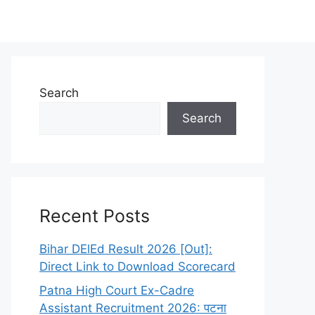
Search
Search
िए गूगल में Ek Job. In सर्च करें। 🎯
Recent Posts
Bihar DElEd Result 2026 [Out]:
Direct Link to Download Scorecard
Patna High Court Ex-Cadre
Assistant Recruitment 2026: पटना