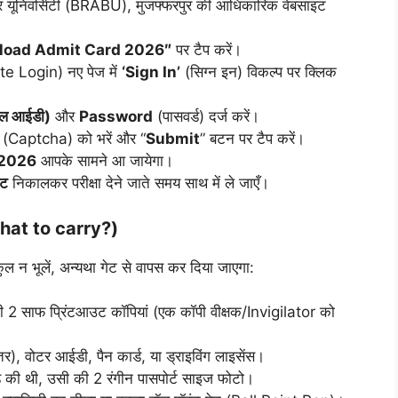
ार यूनिवर्सिटी (BRABU), मुजफ्फरपुर की आधिकारिक वेबसाइट
oad Admit Card 2026″
पर टैप करें।
e Login) नए पेज में
‘Sign In’
(सिग्न इन) विकल्प पर क्लिक
ेल आईडी)
और
Password
(पासवर्ड) दर्ज करें।
िन (Captcha) को भरें और “
Submit
” बटन पर टैप करें।
 2026
आपके सामने आ जायेगा।
उट
निकालकर परीक्षा देने जाते समय साथ में ले जाएँ।
? (What to carry?)
कुल न भूलें, अन्यथा गेट से वापस कर दिया जाएगा:
 2 साफ प्रिंटआउट कॉपियां (एक कॉपी वीक्षक/Invigilator को
र), वोटर आईडी, पैन कार्ड, या ड्राइविंग लाइसेंस।
 की थी, उसी की 2 रंगीन पासपोर्ट साइज फोटो।