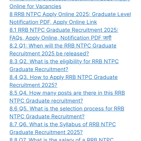
Online for Vacancies
8
RRB NTPC Apply Online 2025: Graduate Level
Notification PDF, Apply Online Link
8.1
RRB NTPC Graduate Recruitment 2025:
FAQs, Apply Online, Notification PDF जारी
8.2
Q1: When will the RRB NTPC Graduate
Recruitment 2025 be released?
8.3
Q2. What is the eligibility for RRB NTPC
Graduate Recruitment?
8.4
Q3. How to Apply RRB NTPC Graduate
Recruitment 2025?
8.5
Q4. How many posts are there in this RRB
NTPC Graduate recruitment?
8.6
Q5. What is the selection process for RRB
NTPC Graduate Recruitment?
8.7
Q6. What is the Syllabus of RRB NTPC
Graduate Recruitment 2025?
8.8
Q7. What is the salary of a RRB NTPC