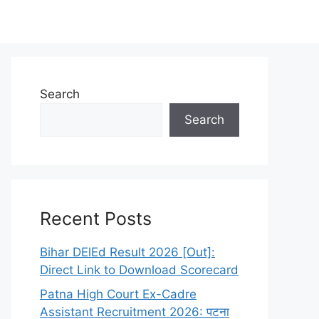
Search
Search
लिए गूगल में Ek Job. In सर्च करें। 🎯
Recent Posts
Bihar DElEd Result 2026 [Out]:
Direct Link to Download Scorecard
Patna High Court Ex-Cadre
Assistant Recruitment 2026: पटना