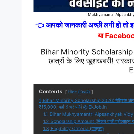
Mukhyamantri Alpsankhy
👈 आपको जानकारी अच्छी लगी हो तो इस
या Facebo
Bihar Minority Scholarship 2
छात्रों के लिए खुशखबरी! सरकार 
E
Contents
Hide (छिपायें)
1
Bihar Minority Scholarship 2026: मैट्रिक और इंटर 
₹15,000, यहाँ से भरें फॉर्म @ EkJob.in
1.1
Bihar Mukhyamantri Alpsankhyak Vidya
1.2
Scholarship Amount (मिलने वाली प्रोत्साहन र
1.3
Eligibility Criteria (पात्रता)