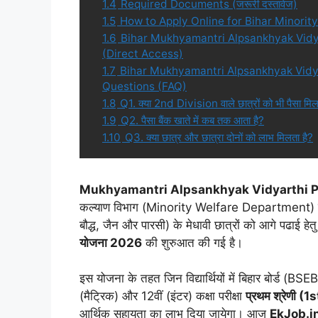
1.4
Required Documents (जरूरी दस्तावेज)
1.5
How to Apply Online for Bihar Minorit
1.6
Bihar Mukhyamantri Alpsankhyak Vidy
(Direct Access)
1.7
Bihar Mukhyamantri Alpsankhyak Vidy
Questions (FAQ)
1.8
Q1. क्या 2nd Division वाले छात्रों को भी पैसा मिल
1.9
Q2. पैसा बैंक खाते में कब तक आता है?
1.10
Q3. क्या छात्र और छात्रा दोनों को लाभ मिलता है?
Mukhyamantri Alpsankhyak Vidyarthi P
कल्याण विभाग (Minority Welfare Department) द्वारा
बौद्ध, जैन और पारसी) के मेधावी छात्रों को आगे पढाई हेतु
योजना 2026
की शुरुआत की गई है।
इस योजना के तहत जिन विद्यार्थियों में बिहार बोर्ड (BS
(मैट्रिक) और 12वीं (इंटर) कक्षा परीक्षा
प्रथम श्रेणी (
आर्थिक सहायता का लाभ दिया जायेगा। आज
EkJob.i