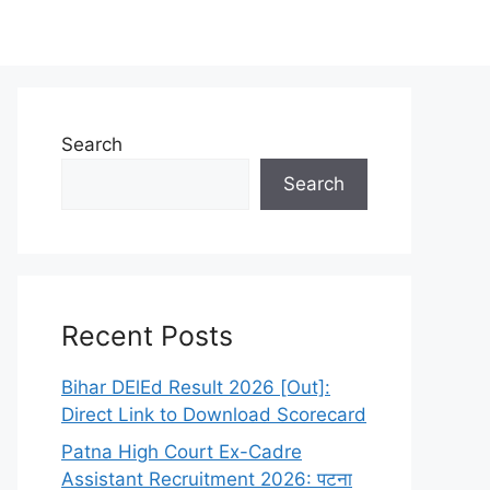
Search
Search
िए गूगल में Ek Job. In सर्च करें। 🎯
Recent Posts
Bihar DElEd Result 2026 [Out]:
Direct Link to Download Scorecard
Patna High Court Ex-Cadre
Assistant Recruitment 2026: पटना