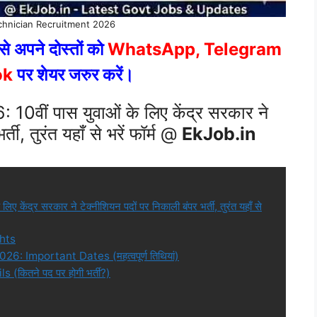
chnician Recruitment 2026
े अपने दोस्तों को
WhatsApp, Telegram
ok
पर शेयर जरुर करें।
ीं पास युवाओं के लिए केंद्र सरकार ने
ती, तुरंत यहाँ से भरें फॉर्म @
EkJob.in
द्र सरकार ने टेक्नीशियन पदों पर निकाली बंपर भर्ती, तुरंत यहाँ से
hts
 Important Dates (महत्वपूर्ण तिथियां)
ितने पद पर होगी भर्ती?)