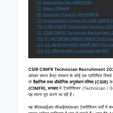
1.6
Application Fee (आवेदन शुल्क)
1.7
Salary (वेतनमान)
1.8
Selection Process (चयन प्रक्रिया)
1.9
How to Apply Online for CSIR CIMFR 
1.10
CSIR CIMFR Technician Vacancy 2026:
1.11
CSIR CIMFR Technician Recruitment 2026: 
1.12
Q1. क्या 12वीं पास उम्मीदवार CIMFR Technici
1.13
Q2. क्या यह एक परमानेंट सरकारी नौकरी (Per
1.14
Q3. परीक्षा का माध्यम (Language) क्या होगा?
CSIR CIMFR Technician Recruitment 20
आपका सपना केंद्र सरकार के कोई एक प्रतिष्ठित रिसर्च
तो
वैज्ञानिक तथा औद्योगिक अनुसंधान परिषद (CSIR)
के
(CIMFR), धनबाद
में ‘टेक्नीशियन’ (Technician / G
यह सपना पूरा करने जा रही हैं।
यह सीएसआईआर सीआईएमएफआर टेक्नीशियन भर्ती में सभ