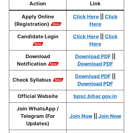
Action
Link
Apply Online
Click Here
||
Click
(Registration)
Here
Candidate Login
Click Here
||
Click
Here
Download
Download PDF
||
Notification
Download PDF
Download PDF
||
Check Syllabus
Download PDF
Official Website
bpsc.bihar.gov.in
Join WhatsApp /
Telegram
(For
Join Now
||
Join Now
Updates)