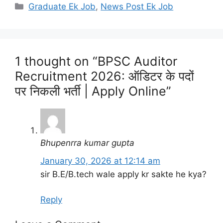
Categories
Graduate Ek Job
,
News Post Ek Job
1 thought on “BPSC Auditor
Recruitment 2026: ऑडिटर के पदों
पर निकली भर्ती | Apply Online”
Bhupenrra kumar gupta
January 30, 2026 at 12:14 am
sir B.E/B.tech wale apply kr sakte he kya?
Reply