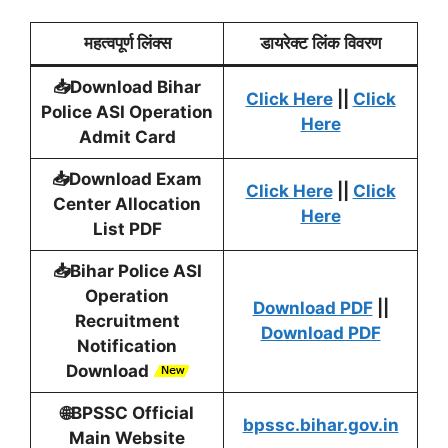
महत्वपूर्ण लिंक्स
डायरेक्ट लिंक विवरण
📥
Download Bihar
Click Here
||
Click
Police ASI Operation
Here
Admit Card
📥Download Exam
Click Here
||
Click
Center Allocation
Here
List PDF
📥Bihar Police ASI
Operation
Download PDF
||
Recruitment
Download PDF
Notification
Download
🌐
BPSSC Official
bpssc.bihar.gov.in
Main Website