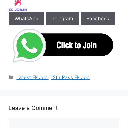
WhatsApp
Telegram
Facebook
Categories
Latest Ek Job
,
12th Pass Ek Job
Leave a Comment
Comment