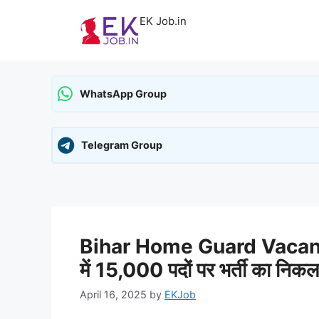
Skip
EK Job.in
to
content
WhatsApp Group
Telegram Group
Bihar Home Guard Vacancy 2
में 15,000 पदों पर भर्ती का निक
April 16, 2025
by
EKJob