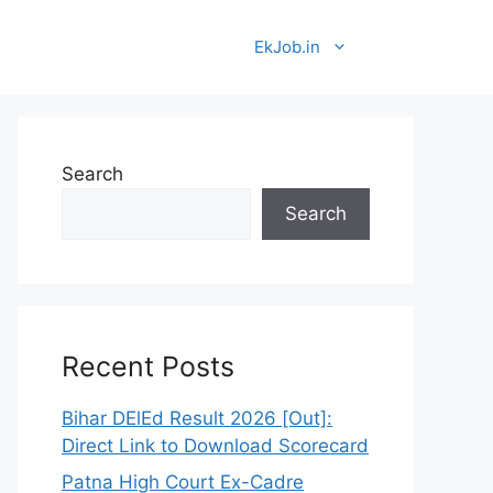
EkJob.in
Search
Search
लिए गूगल में Ek Job. In सर्च करें। 🎯
Recent Posts
Bihar DElEd Result 2026 [Out]:
Direct Link to Download Scorecard
Patna High Court Ex-Cadre