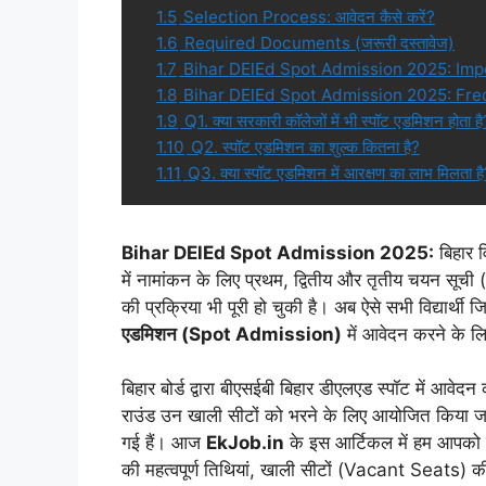
1.5
Selection Process: आवेदन कैसे करें?
1.6
Required Documents (जरूरी दस्तावेज)
1.7
Bihar DElEd Spot Admission 2025: Imp
1.8
Bihar DElEd Spot Admission 2025: Fre
1.9
Q1. क्या सरकारी कॉलेजों में भी स्पॉट एडमिशन होता है
1.10
Q2. स्पॉट एडमिशन का शुल्क कितना है?
1.11
Q3. क्या स्पॉट एडमिशन में आरक्षण का लाभ मिलता ह
Bihar DElEd Spot Admission 2025:
बिहार व
में नामांकन के लिए प्रथम, द्वितीय और तृतीय चयन सूच
की प्रक्रिया भी पूरी हो चुकी है। अब ऐसे सभी विद्यार्थ
एडमिशन (Spot Admission)
में आवेदन करने के लि
बिहार बोर्ड द्वारा बीएसईबी बिहार डीएलएड स्पॉट में आव
राउंड उन खाली सीटों को भरने के लिए आयोजित किया जात
गई हैं। आज
EkJob.in
के इस आर्टिकल में हम आपको ब
की महत्वपूर्ण तिथियां, खाली सीटों (Vacant Seats) क