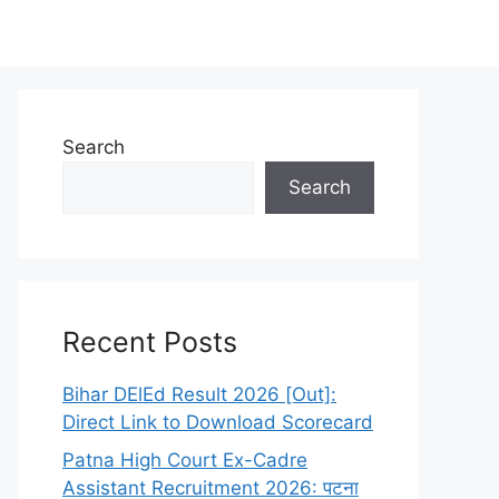
Search
Search
ए गूगल में Ek Job. In सर्च करें। 🎯
Recent Posts
Bihar DElEd Result 2026 [Out]:
Direct Link to Download Scorecard
Patna High Court Ex-Cadre
Assistant Recruitment 2026: पटना