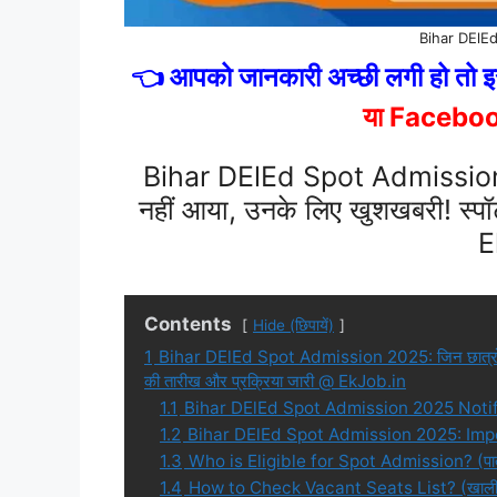
Bihar DElE
👈 आपको जानकारी अच्छी लगी हो तो इस
या Facebo
Bihar DElEd Spot Admission 202
नहीं आया, उनके लिए खुशखबरी! स्प
E
Contents
Hide (छिपायें)
1
Bihar DElEd Spot Admission 2025: जिन छात्रों का 
की तारीख और प्रक्रिया जारी @ EkJob.in
1.1
Bihar DElEd Spot Admission 2025 Notifi
1.2
Bihar DElEd Spot Admission 2025: Imp
1.3
Who is Eligible for Spot Admission? (पात
1.4
How to Check Vacant Seats List? (खाली सी