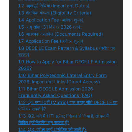
1.2
महत्वपूर्ण तिथियां (Important Dates)
1.3
शैक्षणिक योग्यता (Eligibility Criteria)
1.4
Application Fee (आवेदन शुल्क)
1.5
आयु सीमा (31 दिसंबर 2026 तक):
1.6
आवश्यक दस्तावेज़ (Documents Required)
1.7
Application Fee (आवेदन शुल्क)
1.8
DECE LE Exam Pattern & Syllabus (परीक्षा का
स्वरूप)
1.9
How to Apply for Bihar DECE LE Admission
2026?
1.10
Bihar Polytechnic Lateral Entry Form
2026: Important Links (Direct Access)
1.11
Bihar DECE LE Admission 2026:
Frequently Asked Questions (FAQ)
1.12
Q1. क्या 10वीं (Matric) पास छात्र सीधे DECE LE का
फॉर्म भर सकते हैं?
1.13
Q2. यदि मैंने ITI इलेक्ट्रीशियन से किया है, तो क्या मैं
सिविल इंजीनियरिंग चुन सकता हूँ?
1.14
Q3. परीक्षा कहाँ आयोजित की जाती है?