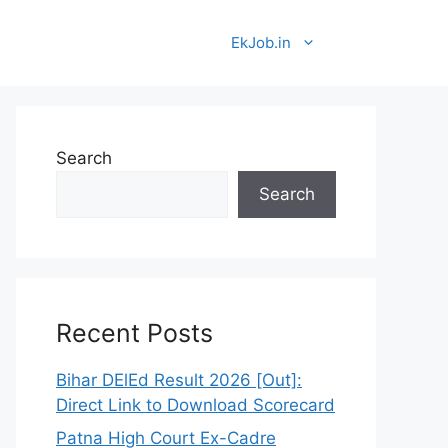
EkJob.in
Search
Search
 लिए गूगल में Ek Job. In सर्च करें। 🎯
Recent Posts
Bihar DElEd Result 2026 [Out]:
Direct Link to Download Scorecard
Patna High Court Ex-Cadre