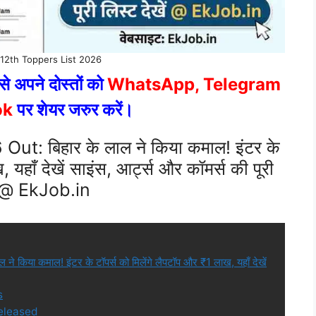
 12th Toppers List 2026
े अपने दोस्तों को
WhatsApp, Telegram
ok
पर शेयर जरुर करें।
t: बिहार के लाल ने किया कमाल! इंटर के
 यहाँ देखें साइंस, आर्ट्स और कॉमर्स की पूरी
 @ EkJob.in
िया कमाल! इंटर के टॉपर्स को मिलेंगे लैपटॉप और ₹1 लाख, यहाँ देखें
s
Released