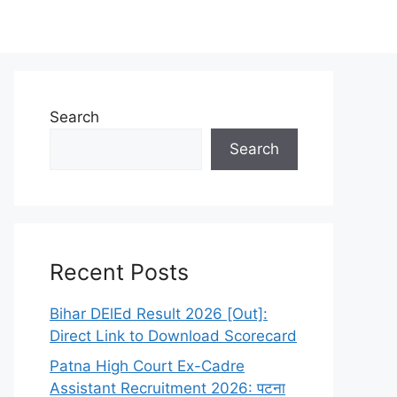
Search
Search
 लिए गूगल में Ek Job. In सर्च करें। 🎯
Recent Posts
Bihar DElEd Result 2026 [Out]:
Direct Link to Download Scorecard
Patna High Court Ex-Cadre
Assistant Recruitment 2026: पटना